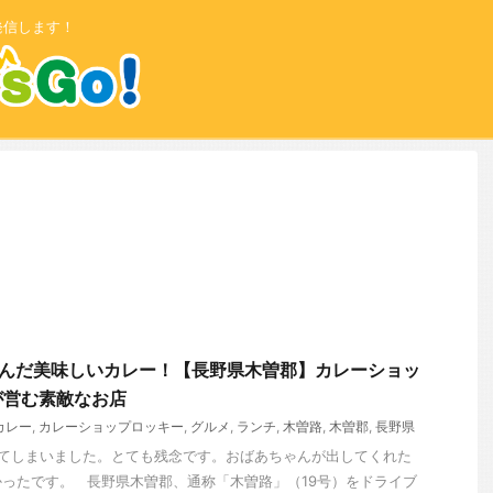
発信します！
込んだ美味しいカレー！【長野県木曽郡】カレーショッ
が営む素敵なお店
カレー
,
カレーショップロッキー
,
グルメ
,
ランチ
,
木曽路
,
木曽郡
,
長野県
してしまいました。とても残念です。おばあちゃんが出してくれた
ったです。 長野県木曽郡、通称「木曽路」（19号）をドライブ