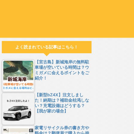
よく読まれている記事はこちら！
【宮古島】新城海岸の無料駐
車場が空いている時間は？ウ
ミガメに会えるポイントをご
紹介！
【新型bZ4X】注文しまし
た！納期は？補助金枯渇しな
い？充電設備はどうする？
【我が家の場合】
家電リサイクル券の書き方や
料金は？郵便局で購入から持