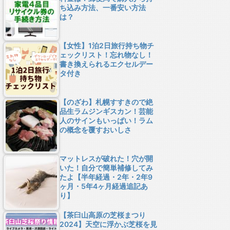
ち込み方法、一番安い方法
は？
【女性】1泊2日旅行持ち物チ
ェックリスト！忘れ物なし！
書き換えられるエクセルデー
タ付き
【のざわ】札幌すすきので絶
品生ラムジンギスカン！芸能
人のサインもいっぱい！ラム
の概念を覆すおいしさ
マットレスが破れた！穴が開
いた！自分で簡単補修してみ
たよ【半年経過・2年・2年9
ヶ月・5年4ヶ月経過追記あ
り】
【茶臼山高原の芝桜まつり
2024】天空に浮かぶ芝桜を見