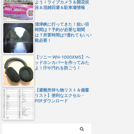
よう！ライブカメラ＆開花状
況＆混雑回避＆駐車場情報
清津峡に行ってきた！狙い目
時間は？予約が必要な期間
は？所要時間は?濡れてもいい
靴必要！
【ソニー WH-1000XM5】ヘ
ッドホンカバーを作ってみた
よ！汗や汚れを防ごう！
【避難所持ち物リスト＆備蓄
リスト】便利なエクセル・
PDFダウンロード