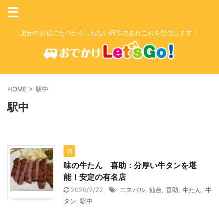
誰かのお役にたつかもしれない日常のあれこれを発信します！
HOME
>
駅中
駅中
肉
味の牛たん 喜助：分厚い牛タンを堪
能！安定の有名店
2020/2/22
エスパル
,
仙台
,
喜助
,
牛たん
,
牛
タン
,
駅中