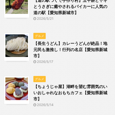
【道の駅つくで手作り村】五平餅とヤギ
とうさぎに癒やされるバイカーに人気の
道の駅【愛知県新城市】
2026/5/21
グルメ
【長生うどん】カレーうどんが絶品！地
元民も激推し！行列の名店【愛知県新城
市】
2026/5/17
グルメ
【ちょうじゃ屋】湖畔を望む雰囲気のい
いおしゃれなおもちカフェ【愛知県新城
市】
2026/5/14