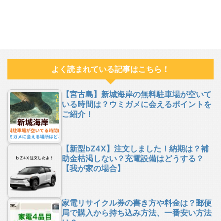
よく読まれている記事はこちら！
【宮古島】新城海岸の無料駐車場が空いて
いる時間は？ウミガメに会えるポイントを
ご紹介！
【新型bZ4X】注文しました！納期は？補
助金枯渇しない？充電設備はどうする？
【我が家の場合】
家電リサイクル券の書き方や料金は？郵便
局で購入から持ち込み方法、一番安い方法