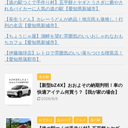
【道の駅つくで手作り村】五平餅とヤギとうさぎに癒やさ
れるバイカーに人気の道の駅【愛知県新城市】
【長生うどん】カレーうどんが絶品！地元民も激推し！行
列の名店【愛知県新城市】
【ちょうじゃ屋】湖畔を望む雰囲気のいいおしゃれなおも
ちカフェ【愛知県新城市】
【伊藤珈琲店】レトロで雰囲気のいい落ちつける喫茶店！
【愛知県蒲郡市】
未分類
【新型bZ4X】おおよその納期判明！車の
快適アイテム何買う？【我が家の場合】
2026/8/6
おでかけ
おみやげ
グルメ
道の駅