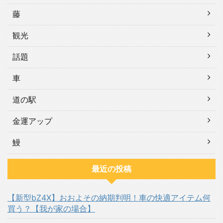
藤
観光
話題
車
道の駅
金運アップ
鰻
最近の投稿
【新型bZ4X】おおよその納期判明！車の快適アイテム何
買う？【我が家の場合】