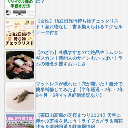
は？
【女性】1泊2日旅行持ち物チェックリス
ト！忘れ物なし！書き換えられるエクセル
データ付き
【のざわ】札幌すすきので絶品生ラムジン
ギスカン！芸能人のサインもいっぱい！ラ
ムの概念を覆すおいしさ
マットレスが破れた！穴が開いた！自分で
簡単補修してみたよ【半年経過・2年・2年
9ヶ月・5年4ヶ月経過追記あり】
【茶臼山高原の芝桜まつり2024】天空に
浮かぶ芝桜を見よう！ライブカメラ＆開花
状況＆混雑回避＆駐車場情報