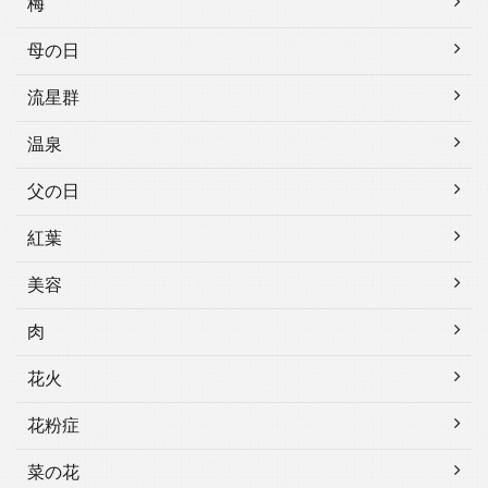
梅
母の日
流星群
温泉
父の日
紅葉
美容
肉
花火
花粉症
菜の花