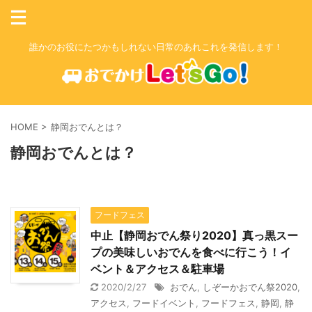
誰かのお役にたつかもしれない日常のあれこれを発信します！
HOME
>
静岡おでんとは？
静岡おでんとは？
フードフェス
中止【静岡おでん祭り2020】真っ黒スー
プの美味しいおでんを食べに行こう！イ
ベント＆アクセス＆駐車場
2020/2/27
おでん
,
しぞーかおでん祭2020
,
アクセス
,
フードイベント
,
フードフェス
,
静岡
,
静