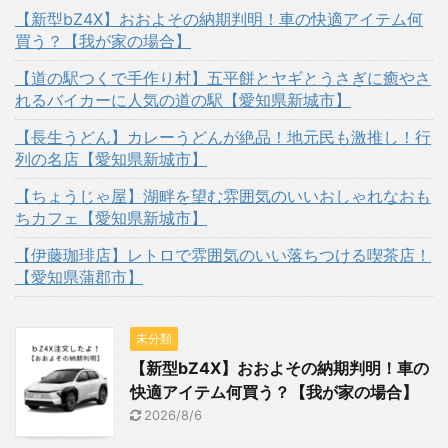
【新型bZ4X】おおよその納期判明！車の快適アイテム何
買う？【我が家の場合】
【道の駅つくで手作り村】五平餅とヤギとうさぎに癒やさ
れるバイカーに人気の道の駅【愛知県新城市】
【長生うどん】カレーうどんが絶品！地元民も激推し！行
列の名店【愛知県新城市】
【ちょうじゃ屋】湖畔を望む雰囲気のいいおしゃれなおも
ちカフェ【愛知県新城市】
【伊藤珈琲店】レトロで雰囲気のいい落ちつける喫茶店！
【愛知県蒲郡市】
未分類
【新型bZ4X】おおよその納期判明！車の
快適アイテム何買う？【我が家の場合】
2026/8/6