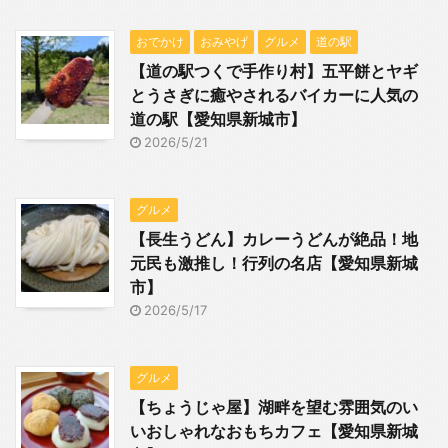
おでかけ
おみやげ
グルメ
道の駅
【道の駅つくで手作り村】五平餅とヤギ
とうさぎに癒やされるバイカーに人気の
道の駅【愛知県新城市】
2026/5/21
グルメ
【長生うどん】カレーうどんが絶品！地
元民も激推し！行列の名店【愛知県新城
市】
2026/5/17
グルメ
【ちょうじゃ屋】湖畔を望む雰囲気のい
いおしゃれなおもちカフェ【愛知県新城