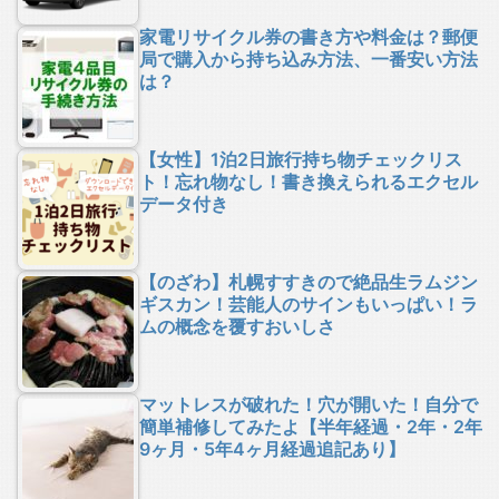
家電リサイクル券の書き方や料金は？郵便
局で購入から持ち込み方法、一番安い方法
は？
【女性】1泊2日旅行持ち物チェックリス
ト！忘れ物なし！書き換えられるエクセル
データ付き
【のざわ】札幌すすきので絶品生ラムジン
ギスカン！芸能人のサインもいっぱい！ラ
ムの概念を覆すおいしさ
マットレスが破れた！穴が開いた！自分で
簡単補修してみたよ【半年経過・2年・2年
9ヶ月・5年4ヶ月経過追記あり】