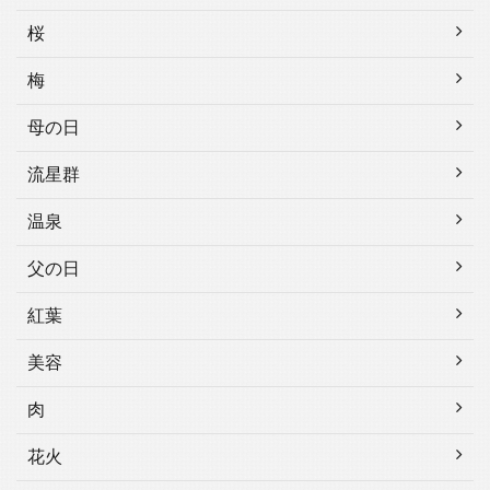
桜
梅
母の日
流星群
温泉
父の日
紅葉
美容
肉
花火