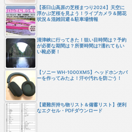
【茶臼山高原の芝桜まつり2024】天空に
浮かぶ芝桜を見よう！ライブカメラ＆開花
状況＆混雑回避＆駐車場情報
清津峡に行ってきた！狙い目時間は？予約
が必要な期間は？所要時間は?濡れてもい
い靴必要！
【ソニー WH-1000XM5】ヘッドホンカバ
ーを作ってみたよ！汗や汚れを防ごう！
【避難所持ち物リスト＆備蓄リスト】便利
なエクセル・PDFダウンロード