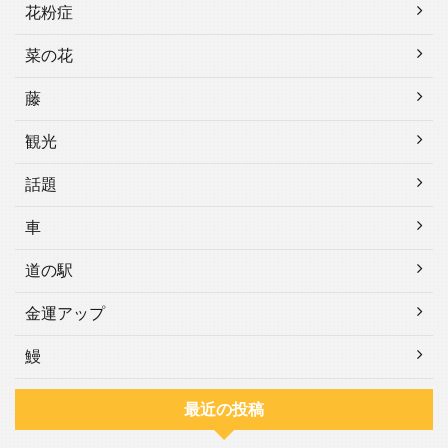
花粉症
菜の花
藤
観光
話題
車
道の駅
金運アップ
鰻
最近の投稿