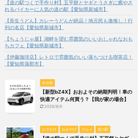
【道の駅つくで手作り村】五平餅とヤギとうさぎに癒やさ
れるバイカーに人気の道の駅【愛知県新城市】
【長生うどん】カレーうどんが絶品！地元民も激推し！行
列の名店【愛知県新城市】
【ちょうじゃ屋】湖畔を望む雰囲気のいいおしゃれなおも
ちカフェ【愛知県新城市】
【伊藤珈琲店】レトロで雰囲気のいい落ちつける喫茶店！
【愛知県蒲郡市】
未分類
【新型bZ4X】おおよその納期判明！車の
快適アイテム何買う？【我が家の場合】
2026/8/6
おでかけ
おみやげ
グルメ
道の駅