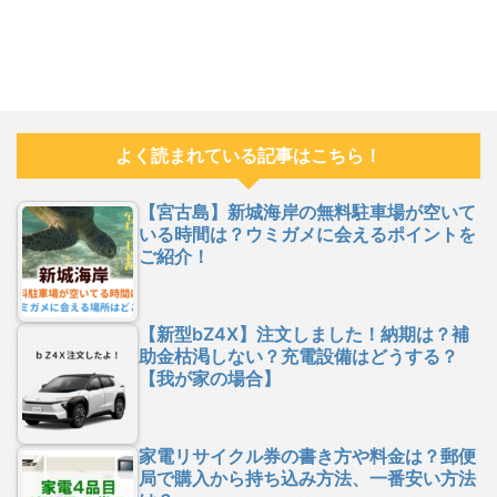
よく読まれている記事はこちら！
【宮古島】新城海岸の無料駐車場が空いて
いる時間は？ウミガメに会えるポイントを
ご紹介！
【新型bZ4X】注文しました！納期は？補
助金枯渇しない？充電設備はどうする？
【我が家の場合】
家電リサイクル券の書き方や料金は？郵便
局で購入から持ち込み方法、一番安い方法