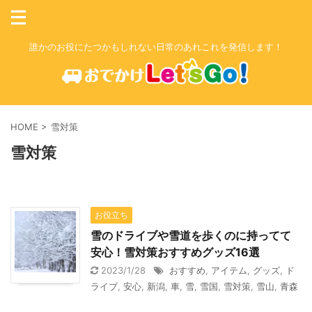
誰かのお役にたつかもしれない日常のあれこれを発信します！
HOME
>
雪対策
雪対策
お役立ち
雪のドライブや雪道を歩くのに持ってて
安心！雪対策おすすめグッズ16選
2023/1/28
おすすめ
,
アイテム
,
グッズ
,
ド
ライブ
,
安心
,
新潟
,
車
,
雪
,
雪国
,
雪対策
,
雪山
,
青森