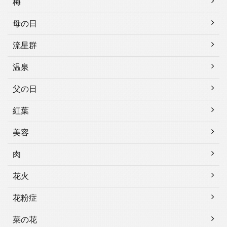
梅
母の日
流星群
温泉
父の日
紅葉
美容
肉
花火
花粉症
菜の花