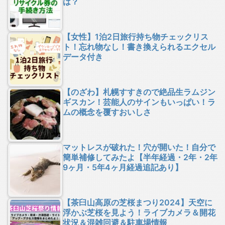
は？
【女性】1泊2日旅行持ち物チェックリス
ト！忘れ物なし！書き換えられるエクセル
データ付き
【のざわ】札幌すすきので絶品生ラムジン
ギスカン！芸能人のサインもいっぱい！ラ
ムの概念を覆すおいしさ
マットレスが破れた！穴が開いた！自分で
簡単補修してみたよ【半年経過・2年・2年
9ヶ月・5年4ヶ月経過追記あり】
【茶臼山高原の芝桜まつり2024】天空に
浮かぶ芝桜を見よう！ライブカメラ＆開花
状況＆混雑回避＆駐車場情報