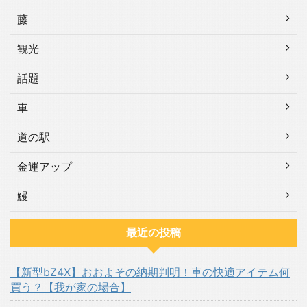
藤
観光
話題
車
道の駅
金運アップ
鰻
最近の投稿
【新型bZ4X】おおよその納期判明！車の快適アイテム何
買う？【我が家の場合】