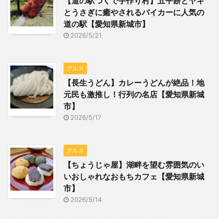
【道の駅つくで手作り村】五平餅とヤギ
とうさぎに癒やされるバイカーに人気の
道の駅【愛知県新城市】
2026/5/21
グルメ
【長生うどん】カレーうどんが絶品！地
元民も激推し！行列の名店【愛知県新城
市】
2026/5/17
グルメ
【ちょうじゃ屋】湖畔を望む雰囲気のい
いおしゃれなおもちカフェ【愛知県新城
市】
2026/5/14