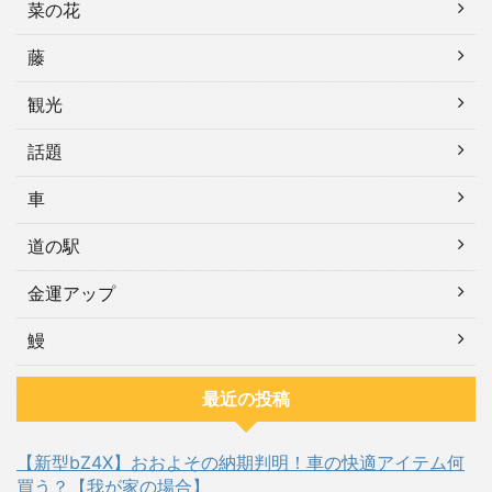
菜の花
藤
観光
話題
車
道の駅
金運アップ
鰻
最近の投稿
【新型bZ4X】おおよその納期判明！車の快適アイテム何
買う？【我が家の場合】