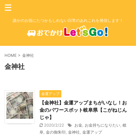
誰かのお役にたつかもしれない日常のあれこれを発信します！
HOME
>
金神社
金神社
金運アップ
【金神社】金運アップまちがいなし！お
金のパワースポット岐阜県【こがねじん
じゃ】
2020/2/22
お金
,
お金持ちになりたい
,
岐
阜
,
金の御朱印
,
金神社
,
金運アップ