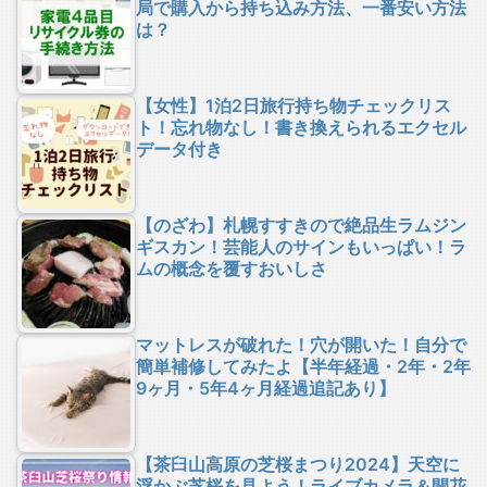
局で購入から持ち込み方法、一番安い方法
は？
【女性】1泊2日旅行持ち物チェックリス
ト！忘れ物なし！書き換えられるエクセル
データ付き
【のざわ】札幌すすきので絶品生ラムジン
ギスカン！芸能人のサインもいっぱい！ラ
ムの概念を覆すおいしさ
マットレスが破れた！穴が開いた！自分で
簡単補修してみたよ【半年経過・2年・2年
9ヶ月・5年4ヶ月経過追記あり】
【茶臼山高原の芝桜まつり2024】天空に
浮かぶ芝桜を見よう！ライブカメラ＆開花