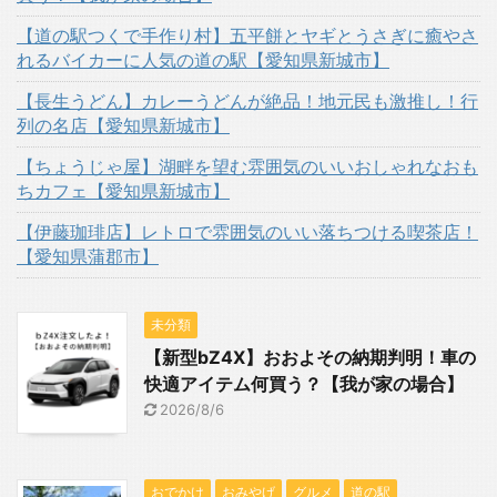
【道の駅つくで手作り村】五平餅とヤギとうさぎに癒やさ
れるバイカーに人気の道の駅【愛知県新城市】
【長生うどん】カレーうどんが絶品！地元民も激推し！行
列の名店【愛知県新城市】
【ちょうじゃ屋】湖畔を望む雰囲気のいいおしゃれなおも
ちカフェ【愛知県新城市】
【伊藤珈琲店】レトロで雰囲気のいい落ちつける喫茶店！
【愛知県蒲郡市】
未分類
【新型bZ4X】おおよその納期判明！車の
快適アイテム何買う？【我が家の場合】
2026/8/6
おでかけ
おみやげ
グルメ
道の駅