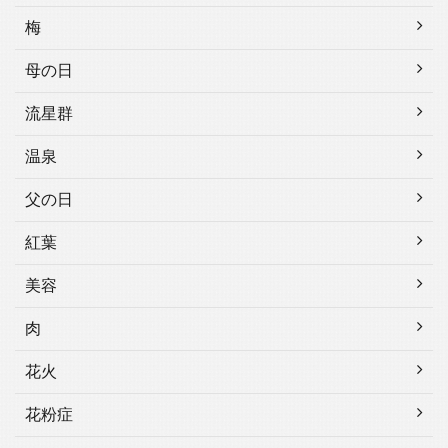
梅
母の日
流星群
温泉
父の日
紅葉
美容
肉
花火
花粉症