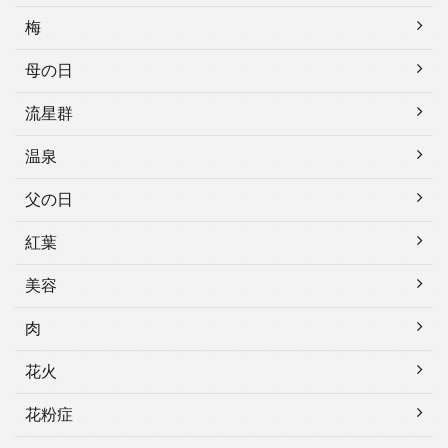
梅
母の日
流星群
温泉
父の日
紅葉
美容
肉
花火
花粉症