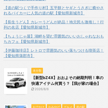
【道の駅つくで手作り村】五平餅とヤギとうさぎに癒やさ
れるバイカーに人気の道の駅【愛知県新城市】
【長生うどん】カレーうどんが絶品！地元民も激推し！行
列の名店【愛知県新城市】
【ちょうじゃ屋】湖畔を望む雰囲気のいいおしゃれなおも
ちカフェ【愛知県新城市】
【伊藤珈琲店】レトロで雰囲気のいい落ちつける喫茶店！
【愛知県蒲郡市】
未分類
【新型bZ4X】おおよその納期判明！車の
快適アイテム何買う？【我が家の場合】
2026/8/6
おでかけ
おみやげ
グルメ
道の駅