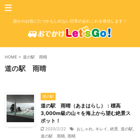
誰かのお役にたつかもしれない日常のあれこれを発信します！
HOME
>
道の駅 雨晴
道の駅 雨晴
道の駅
道の駅 雨晴（あまはらし）：標高
3,000m級の山々を海上から望む絶景ス
ポット！
2020/2/22
おしゃれ
,
キレイ
,
絶景
,
道の駅
,
道の駅 雨晴
,
雨晴