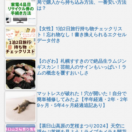
局で購入から持ち込み方法、一番安い方法
は？
【女性】1泊2日旅行持ち物チェックリス
ト！忘れ物なし！書き換えられるエクセル
データ付き
【のざわ】札幌すすきので絶品生ラムジン
ギスカン！芸能人のサインもいっぱい！ラ
ムの概念を覆すおいしさ
マットレスが破れた！穴が開いた！自分で
簡単補修してみたよ【半年経過・2年・2年
9ヶ月・5年4ヶ月経過追記あり】
【茶臼山高原の芝桜まつり2024】天空に
浮かぶ芝桜を見よう！ライブカメラ＆開花