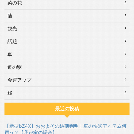
菜の花
藤
観光
話題
車
道の駅
金運アップ
鰻
最近の投稿
【新型bZ4X】おおよその納期判明！車の快適アイテム何
買う？【我が家の場合】