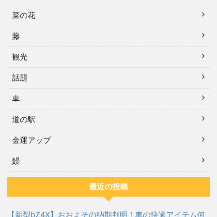
菜の花
藤
観光
話題
車
道の駅
金運アップ
鰻
最近の投稿
【新型bZ4X】おおよその納期判明！車の快適アイテム何