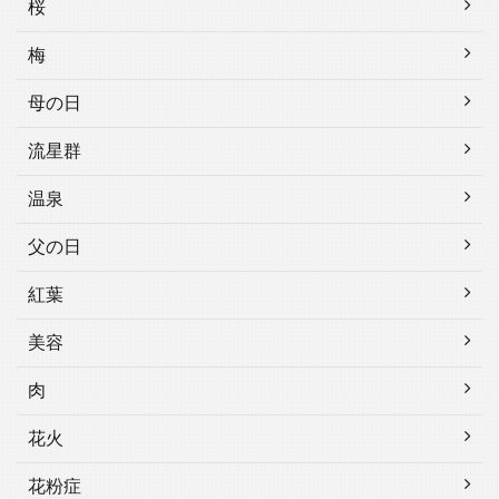
桜
梅
母の日
流星群
温泉
父の日
紅葉
美容
肉
花火
花粉症