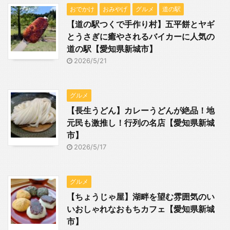
おでかけ
おみやげ
グルメ
道の駅
【道の駅つくで手作り村】五平餅とヤギ
とうさぎに癒やされるバイカーに人気の
道の駅【愛知県新城市】
2026/5/21
グルメ
【長生うどん】カレーうどんが絶品！地
元民も激推し！行列の名店【愛知県新城
市】
2026/5/17
グルメ
【ちょうじゃ屋】湖畔を望む雰囲気のい
いおしゃれなおもちカフェ【愛知県新城
市】