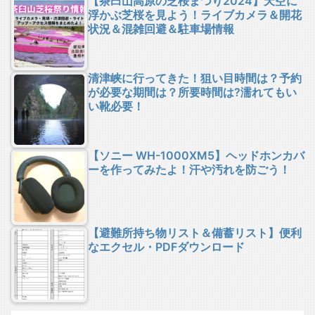
【茶臼山高原の芝桜まつり2024】天空に
浮かぶ芝桜を見よう！ライブカメラ＆開花
状況＆混雑回避＆駐車場情報
清津峡に行ってきた！狙い目時間は？予約
が必要な期間は？所要時間は?濡れてもい
い靴必要！
【ソニー WH-1000XM5】ヘッドホンカバ
ーを作ってみたよ！汗や汚れを防ごう！
【避難所持ち物リスト＆備蓄リスト】便利
なエクセル・PDFダウンロード