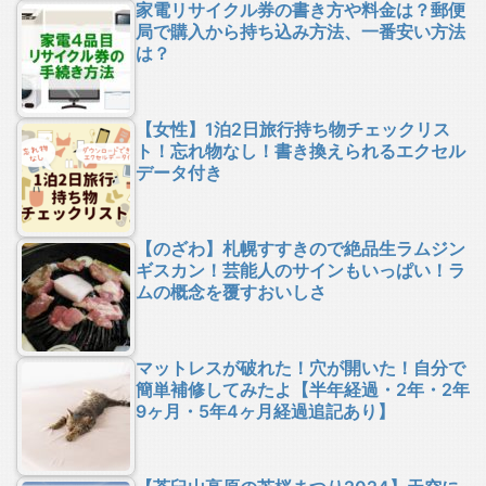
家電リサイクル券の書き方や料金は？郵便
局で購入から持ち込み方法、一番安い方法
は？
【女性】1泊2日旅行持ち物チェックリス
ト！忘れ物なし！書き換えられるエクセル
データ付き
【のざわ】札幌すすきので絶品生ラムジン
ギスカン！芸能人のサインもいっぱい！ラ
ムの概念を覆すおいしさ
マットレスが破れた！穴が開いた！自分で
簡単補修してみたよ【半年経過・2年・2年
9ヶ月・5年4ヶ月経過追記あり】