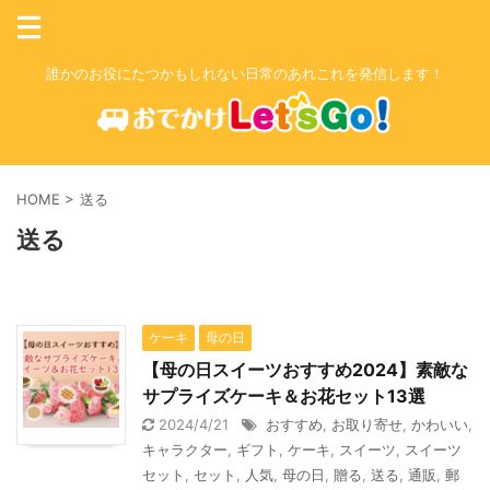
誰かのお役にたつかもしれない日常のあれこれを発信します！
HOME
>
送る
送る
ケーキ
母の日
【母の日スイーツおすすめ2024】素敵な
サプライズケーキ＆お花セット13選
2024/4/21
おすすめ
,
お取り寄せ
,
かわいい
,
キャラクター
,
ギフト
,
ケーキ
,
スイーツ
,
スイーツ
セット
,
セット
,
人気
,
母の日
,
贈る
,
送る
,
通販
,
郵