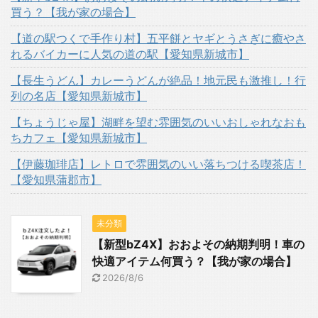
買う？【我が家の場合】
【道の駅つくで手作り村】五平餅とヤギとうさぎに癒やさ
れるバイカーに人気の道の駅【愛知県新城市】
【長生うどん】カレーうどんが絶品！地元民も激推し！行
列の名店【愛知県新城市】
【ちょうじゃ屋】湖畔を望む雰囲気のいいおしゃれなおも
ちカフェ【愛知県新城市】
【伊藤珈琲店】レトロで雰囲気のいい落ちつける喫茶店！
【愛知県蒲郡市】
未分類
【新型bZ4X】おおよその納期判明！車の
快適アイテム何買う？【我が家の場合】
2026/8/6