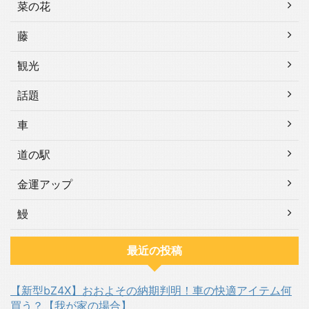
菜の花
藤
観光
話題
車
道の駅
金運アップ
鰻
最近の投稿
【新型bZ4X】おおよその納期判明！車の快適アイテム何
買う？【我が家の場合】