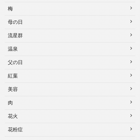
梅
母の日
流星群
温泉
父の日
紅葉
美容
肉
花火
花粉症