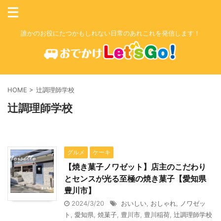
誰かのお役にたつかもしれない日常のあれこれを発信します！
HOME
>
辻調理師学校
辻調理師学校
グルメ
ケーキ
【焼き菓子ノワゼット】店主のこだわり
とセンスが光る至極の焼き菓子【愛知県
豊川市】
2024/3/20
おいしい
,
おしゃれ
,
ノワゼッ
ト
,
愛知県
,
焼菓子
,
豊川市
,
豊川稲荷
,
辻調理師学校