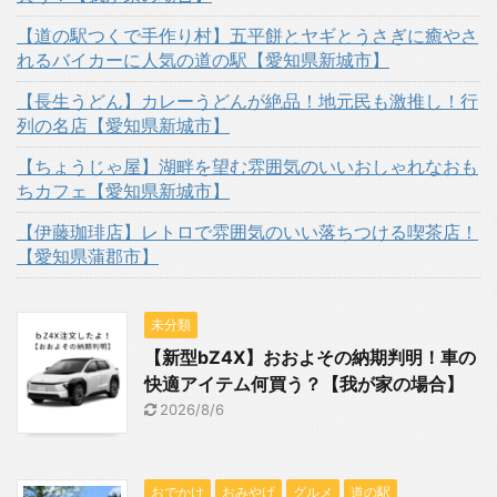
【道の駅つくで手作り村】五平餅とヤギとうさぎに癒やさ
れるバイカーに人気の道の駅【愛知県新城市】
【長生うどん】カレーうどんが絶品！地元民も激推し！行
列の名店【愛知県新城市】
【ちょうじゃ屋】湖畔を望む雰囲気のいいおしゃれなおも
ちカフェ【愛知県新城市】
【伊藤珈琲店】レトロで雰囲気のいい落ちつける喫茶店！
【愛知県蒲郡市】
未分類
【新型bZ4X】おおよその納期判明！車の
快適アイテム何買う？【我が家の場合】
2026/8/6
おでかけ
おみやげ
グルメ
道の駅