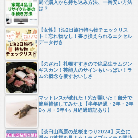
局で購入から持ち込み方法、一番安い方法
は？
【女性】1泊2日旅行持ち物チェックリス
ト！忘れ物なし！書き換えられるエクセル
データ付き
【のざわ】札幌すすきので絶品生ラムジン
ギスカン！芸能人のサインもいっぱい！ラ
ムの概念を覆すおいしさ
マットレスが破れた！穴が開いた！自分で
簡単補修してみたよ【半年経過・2年・2年
9ヶ月・5年4ヶ月経過追記あり】
【茶臼山高原の芝桜まつり2024】天空に
浮かぶ芝桜を見よう！ライブカメラ＆開花