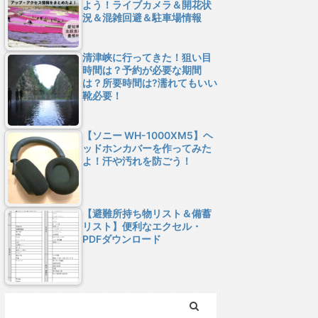
よう！ライブカメラ＆開花状
況＆混雑回避＆駐車場情報
清津峡に行ってきた！狙い目
時間は？予約が必要な期間
は？所要時間は?濡れてもいい
靴必要！
【ソニー WH-1000XM5】ヘ
ッドホンカバーを作ってみた
よ！汗や汚れを防ごう！
【避難所持ち物リスト＆備蓄
リスト】便利なエクセル・
PDFダウンロード