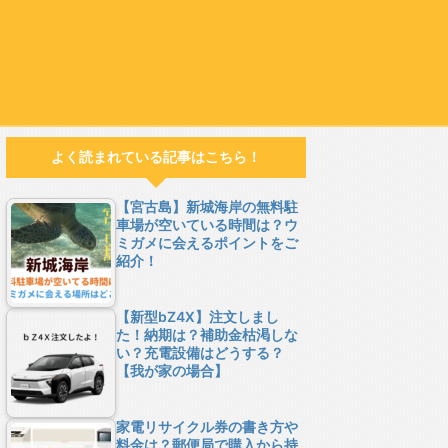
よく読まれている記事はこちら！
【宮古島】新城海岸の無料駐
車場が空いている時間は？ウ
ミガメに会えるポイントをご
紹介！
【新型bZ4X】注文しまし
た！納期は？補助金枯渇しな
い？充電設備はどうする？
【我が家の場合】
家電リサイクル券の書き方や
料金は？郵便局で購入から持