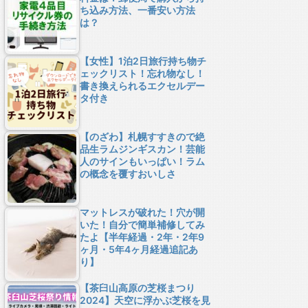
ち込み方法、一番安い方法
は？
【女性】1泊2日旅行持ち物チ
ェックリスト！忘れ物なし！
書き換えられるエクセルデー
タ付き
【のざわ】札幌すすきので絶
品生ラムジンギスカン！芸能
人のサインもいっぱい！ラム
の概念を覆すおいしさ
マットレスが破れた！穴が開
いた！自分で簡単補修してみ
たよ【半年経過・2年・2年9
ヶ月・5年4ヶ月経過追記あ
り】
【茶臼山高原の芝桜まつり
2024】天空に浮かぶ芝桜を見