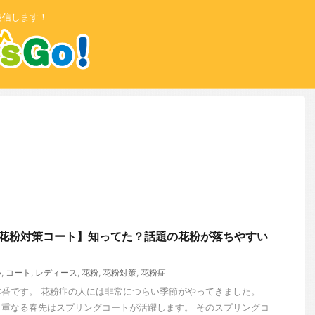
発信します！
【花粉対策コート】知ってた？話題の花粉が落ちやすい
い
,
コート
,
レディース
,
花粉
,
花粉対策
,
花粉症
番です。 花粉症の人には非常につらい季節がやってきました。
重なる春先はスプリングコートが活躍します。 そのスプリングコ