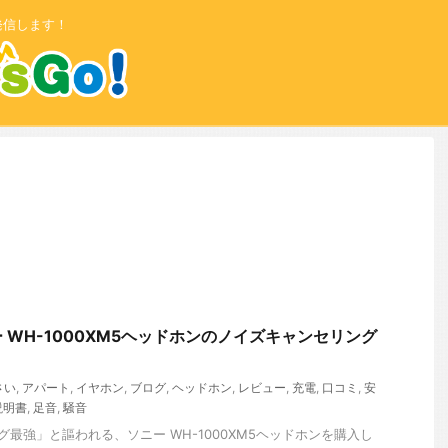
発信します！
 WH-1000XM5ヘッドホンのノイズキャンセリング
さい
,
アパート
,
イヤホン
,
ブログ
,
ヘッドホン
,
レビュー
,
充電
,
口コミ
,
安
説明書
,
足音
,
騒音
最強」と謳われる、ソニー WH-1000XM5ヘッドホンを購入し