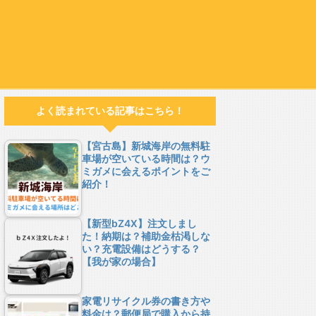
よく読まれている記事はこちら！
【宮古島】新城海岸の無料駐
車場が空いている時間は？ウ
ミガメに会えるポイントをご
紹介！
【新型bZ4X】注文しまし
た！納期は？補助金枯渇しな
い？充電設備はどうする？
【我が家の場合】
家電リサイクル券の書き方や
料金は？郵便局で購入から持