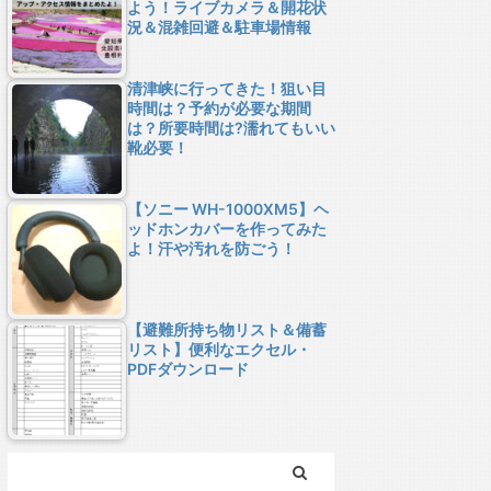
よう！ライブカメラ＆開花状
況＆混雑回避＆駐車場情報
清津峡に行ってきた！狙い目
時間は？予約が必要な期間
は？所要時間は?濡れてもいい
靴必要！
【ソニー WH-1000XM5】ヘ
ッドホンカバーを作ってみた
よ！汗や汚れを防ごう！
【避難所持ち物リスト＆備蓄
リスト】便利なエクセル・
PDFダウンロード