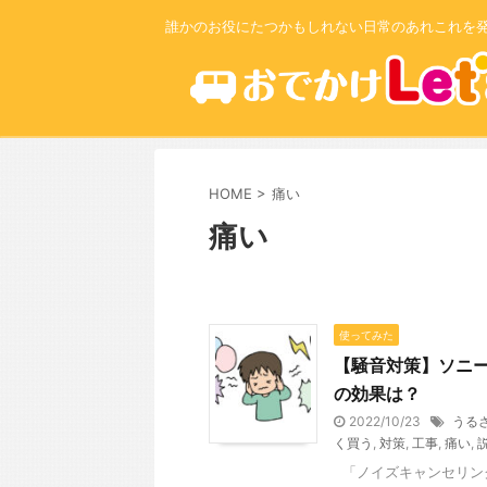
誰かのお役にたつかもしれない日常のあれこれを
HOME
>
痛い
痛い
使ってみた
【騒音対策】ソニー
の効果は？
2022/10/23
うる
く買う
,
対策
,
工事
,
痛い
,
「ノイズキャンセリング