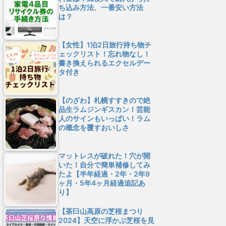
ち込み方法、一番安い方法
は？
【女性】1泊2日旅行持ち物チ
ェックリスト！忘れ物なし！
書き換えられるエクセルデー
タ付き
【のざわ】札幌すすきので絶
品生ラムジンギスカン！芸能
人のサインもいっぱい！ラム
の概念を覆すおいしさ
マットレスが破れた！穴が開
いた！自分で簡単補修してみ
たよ【半年経過・2年・2年9
ヶ月・5年4ヶ月経過追記あ
り】
【茶臼山高原の芝桜まつり
2024】天空に浮かぶ芝桜を見