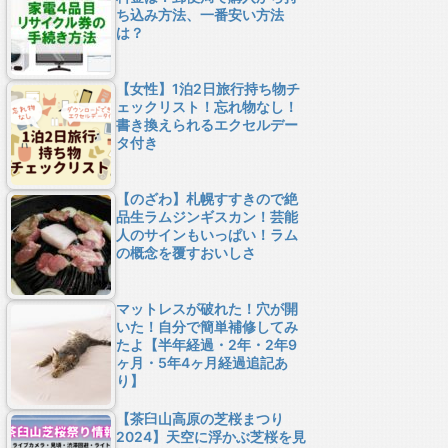
ち込み方法、一番安い方法
は？
【女性】1泊2日旅行持ち物チ
ェックリスト！忘れ物なし！
書き換えられるエクセルデー
タ付き
【のざわ】札幌すすきので絶
品生ラムジンギスカン！芸能
人のサインもいっぱい！ラム
の概念を覆すおいしさ
マットレスが破れた！穴が開
いた！自分で簡単補修してみ
たよ【半年経過・2年・2年9
ヶ月・5年4ヶ月経過追記あ
り】
【茶臼山高原の芝桜まつり
2024】天空に浮かぶ芝桜を見