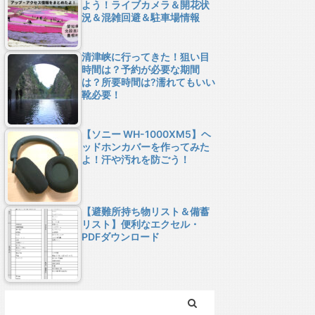
よう！ライブカメラ＆開花状
況＆混雑回避＆駐車場情報
清津峡に行ってきた！狙い目
時間は？予約が必要な期間
は？所要時間は?濡れてもいい
靴必要！
【ソニー WH-1000XM5】ヘ
ッドホンカバーを作ってみた
よ！汗や汚れを防ごう！
【避難所持ち物リスト＆備蓄
リスト】便利なエクセル・
PDFダウンロード