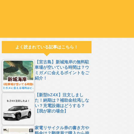
よく読まれている記事はこちら！
【宮古島】新城海岸の無料駐
車場が空いている時間は？ウ
ミガメに会えるポイントをご
紹介！
【新型bZ4X】注文しまし
た！納期は？補助金枯渇しな
い？充電設備はどうする？
【我が家の場合】
家電リサイクル券の書き方や
料金は？郵便局で購入から持