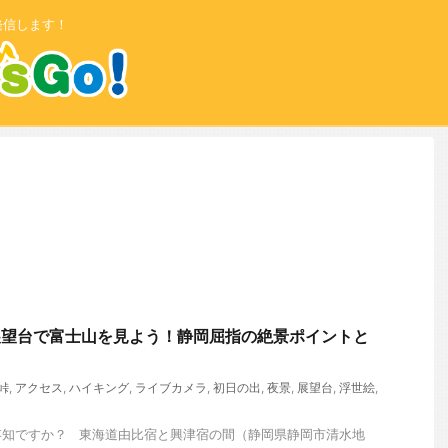
発信します！
展望台で富士山を見よう！静岡屈指の絶景ポイントと
峠
,
アクセス
,
ハイキング
,
ライブカメラ
,
初日の出
,
夜景
,
展望台
,
浮世絵
,
存知ですか？ 東海道由比宿と興津宿の間（静岡県静岡市清水地