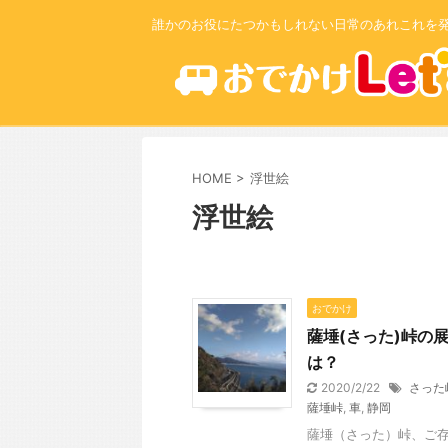
誰かのお役にたつかもしれない日常のあれこれを
HOME
>
浮世絵
浮世絵
おでかけ
薩埵(さった)峠の
は？
2020/2/22
さった
薩埵峠
,
車
,
静岡
薩埵（さった）峠、ご