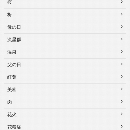
桜
梅
母の日
流星群
温泉
父の日
紅葉
美容
肉
花火
花粉症