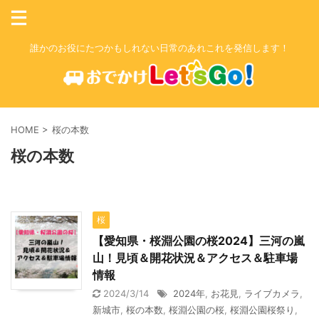
誰かのお役にたつかもしれない日常のあれこれを発信します！
HOME
>
桜の本数
桜の本数
桜
【愛知県・桜淵公園の桜2024】三河の嵐
山！見頃＆開花状況＆アクセス＆駐車場
情報
2024/3/14
2024年
,
お花見
,
ライブカメラ
,
新城市
,
桜の本数
,
桜淵公園の桜
,
桜淵公園桜祭り
,