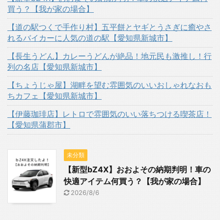
買う？【我が家の場合】
【道の駅つくで手作り村】五平餅とヤギとうさぎに癒やさ
れるバイカーに人気の道の駅【愛知県新城市】
【長生うどん】カレーうどんが絶品！地元民も激推し！行
列の名店【愛知県新城市】
【ちょうじゃ屋】湖畔を望む雰囲気のいいおしゃれなおも
ちカフェ【愛知県新城市】
【伊藤珈琲店】レトロで雰囲気のいい落ちつける喫茶店！
【愛知県蒲郡市】
未分類
【新型bZ4X】おおよその納期判明！車の
快適アイテム何買う？【我が家の場合】
2026/8/6