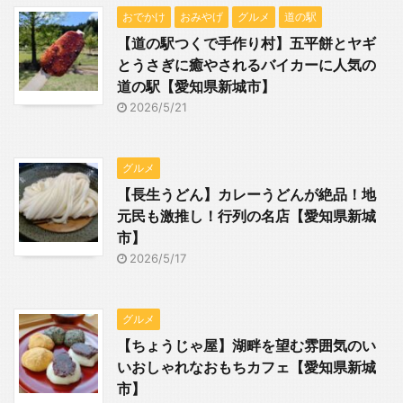
おでかけ
おみやげ
グルメ
道の駅
【道の駅つくで手作り村】五平餅とヤギ
とうさぎに癒やされるバイカーに人気の
道の駅【愛知県新城市】
2026/5/21
グルメ
【長生うどん】カレーうどんが絶品！地
元民も激推し！行列の名店【愛知県新城
市】
2026/5/17
グルメ
【ちょうじゃ屋】湖畔を望む雰囲気のい
いおしゃれなおもちカフェ【愛知県新城
市】