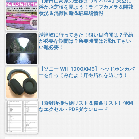
【茶臼山高原の芝桜まつり2024】天空に
浮かぶ芝桜を見よう！ライブカメラ＆開花
状況＆混雑回避＆駐車場情報
清津峡に行ってきた！狙い目時間は？予約
が必要な期間は？所要時間は?濡れてもい
い靴必要！
【ソニー WH-1000XM5】ヘッドホンカバ
ーを作ってみたよ！汗や汚れを防ごう！
【避難所持ち物リスト＆備蓄リスト】便利
なエクセル・PDFダウンロード