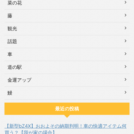
菜の花
藤
観光
話題
車
道の駅
金運アップ
鰻
最近の投稿
【新型bZ4X】おおよその納期判明！車の快適アイテム何
買う？【我が家の場合】