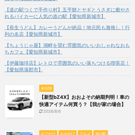
【道の駅つくで手作り村】五平餅とヤギとうさぎに癒やさ
れるバイカーに人気の道の駅【愛知県新城市】
【長生うどん】カレーうどんが絶品！地元民も激推し！行
列の名店【愛知県新城市】
【ちょうじゃ屋】湖畔を望む雰囲気のいいおしゃれなおも
ちカフェ【愛知県新城市】
【伊藤珈琲店】レトロで雰囲気のいい落ちつける喫茶店！
【愛知県蒲郡市】
未分類
【新型bZ4X】おおよその納期判明！車の
快適アイテム何買う？【我が家の場合】
2026/8/6
おでかけ
おみやげ
グルメ
道の駅