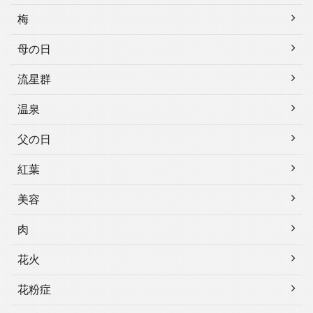
梅
母の日
流星群
温泉
父の日
紅葉
美容
肉
花火
花粉症