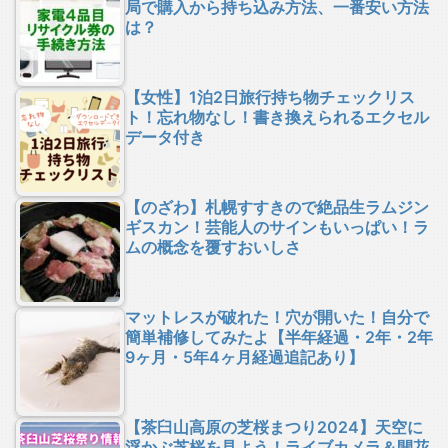
局で購入から持ち込み方法、一番安い方法
は？
【女性】1泊2日旅行持ち物チェックリス
ト！忘れ物なし！書き換えられるエクセル
データ付き
【のざわ】札幌すすきので絶品生ラムジン
ギスカン！芸能人のサインもいっぱい！ラ
ムの概念を覆すおいしさ
マットレスが破れた！穴が開いた！自分で
簡単補修してみたよ【半年経過・2年・2年
9ヶ月・5年4ヶ月経過追記あり】
【茶臼山高原の芝桜まつり2024】天空に
浮かぶ芝桜を見よう！ライブカメラ＆開花