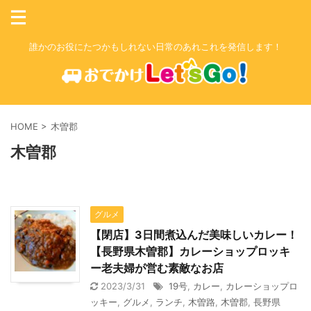
誰かのお役にたつかもしれない日常のあれこれを発信します！
HOME
>
木曽郡
木曽郡
グルメ
【閉店】3日間煮込んだ美味しいカレー！
【長野県木曽郡】カレーショップロッキ
ー老夫婦が営む素敵なお店
2023/3/31
19号
,
カレー
,
カレーショップロ
ッキー
,
グルメ
,
ランチ
,
木曽路
,
木曽郡
,
長野県