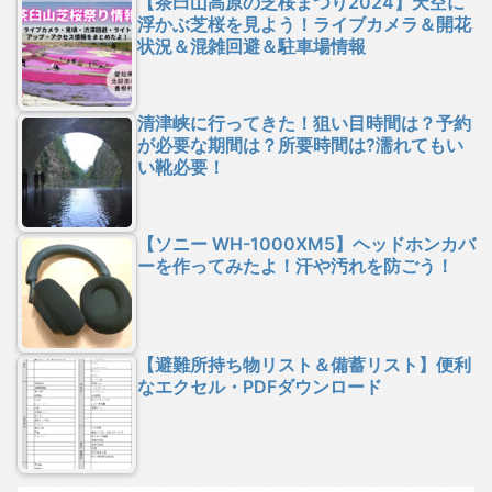
【茶臼山高原の芝桜まつり2024】天空に
浮かぶ芝桜を見よう！ライブカメラ＆開花
状況＆混雑回避＆駐車場情報
清津峡に行ってきた！狙い目時間は？予約
が必要な期間は？所要時間は?濡れてもい
い靴必要！
【ソニー WH-1000XM5】ヘッドホンカバ
ーを作ってみたよ！汗や汚れを防ごう！
【避難所持ち物リスト＆備蓄リスト】便利
なエクセル・PDFダウンロード