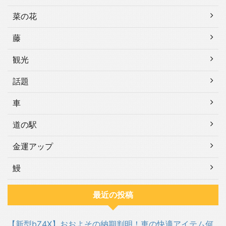
菜の花
藤
観光
話題
車
道の駅
金運アップ
鰻
最近の投稿
【新型bZ4X】おおよその納期判明！車の快適アイテム何