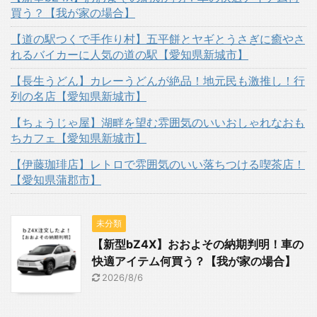
買う？【我が家の場合】
【道の駅つくで手作り村】五平餅とヤギとうさぎに癒やさ
れるバイカーに人気の道の駅【愛知県新城市】
【長生うどん】カレーうどんが絶品！地元民も激推し！行
列の名店【愛知県新城市】
【ちょうじゃ屋】湖畔を望む雰囲気のいいおしゃれなおも
ちカフェ【愛知県新城市】
【伊藤珈琲店】レトロで雰囲気のいい落ちつける喫茶店！
【愛知県蒲郡市】
未分類
【新型bZ4X】おおよその納期判明！車の
快適アイテム何買う？【我が家の場合】
2026/8/6