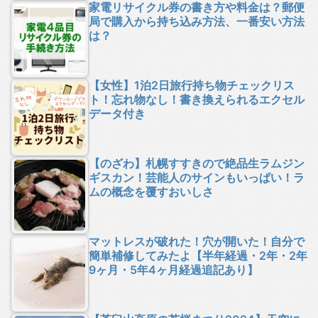
家電リサイクル券の書き方や料金は？郵便
局で購入から持ち込み方法、一番安い方法
は？
【女性】1泊2日旅行持ち物チェックリス
ト！忘れ物なし！書き換えられるエクセル
データ付き
【のざわ】札幌すすきので絶品生ラムジン
ギスカン！芸能人のサインもいっぱい！ラ
ムの概念を覆すおいしさ
マットレスが破れた！穴が開いた！自分で
簡単補修してみたよ【半年経過・2年・2年
9ヶ月・5年4ヶ月経過追記あり】