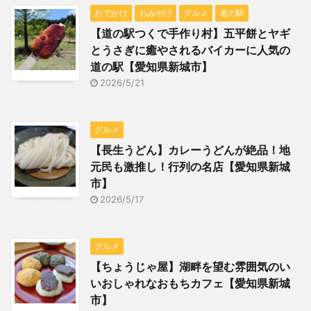
おでかけ
おみやげ
グルメ
道の駅
【道の駅つくで手作り村】五平餅とヤギ
とうさぎに癒やされるバイカーに人気の
道の駅【愛知県新城市】
2026/5/21
グルメ
【長生うどん】カレーうどんが絶品！地
元民も激推し！行列の名店【愛知県新城
市】
2026/5/17
グルメ
【ちょうじゃ屋】湖畔を望む雰囲気のい
いおしゃれなおもちカフェ【愛知県新城
市】