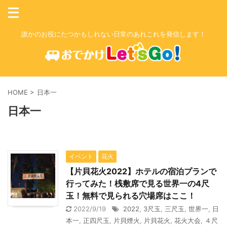
誰かのお役にたつかもしれない日常のあれこれを発信します！
HOME
>
日本一
日本一
イベント
花火
【片貝花火2022】ホテルの宿泊プランで
行ってみた！桟敷席で見る世界一の4尺
玉！無料で見られる穴場席はここ！
2022/9/19
2022
,
3尺玉
,
三尺玉
,
世界一
,
日
本一
,
正四尺玉
,
片貝煙火
,
片貝花火
,
花火大会
,
４尺