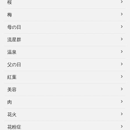
桜
梅
母の日
流星群
温泉
父の日
紅葉
美容
肉
花火
花粉症