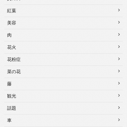
紅葉
美容
肉
花火
花粉症
菜の花
藤
観光
話題
車