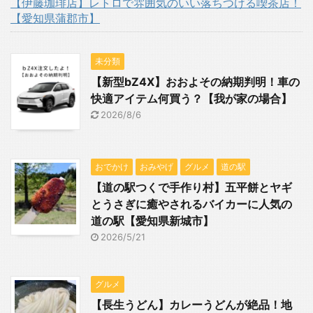
【伊藤珈琲店】レトロで雰囲気のいい落ちつける喫茶店！
【愛知県蒲郡市】
未分類
【新型bZ4X】おおよその納期判明！車の
快適アイテム何買う？【我が家の場合】
2026/8/6
おでかけ
おみやげ
グルメ
道の駅
【道の駅つくで手作り村】五平餅とヤギ
とうさぎに癒やされるバイカーに人気の
道の駅【愛知県新城市】
2026/5/21
グルメ
【長生うどん】カレーうどんが絶品！地