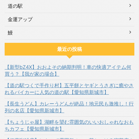
道の駅
金運アップ
鰻
最近の投稿
【新型bZ4X】おおよその納期判明！車の快適アイテム何
買う？【我が家の場合】
【道の駅つくで手作り村】五平餅とヤギとうさぎに癒やさ
れるバイカーに人気の道の駅【愛知県新城市】
【長生うどん】カレーうどんが絶品！地元民も激推し！行
列の名店【愛知県新城市】
【ちょうじゃ屋】湖畔を望む雰囲気のいいおしゃれなおも
ちカフェ【愛知県新城市】