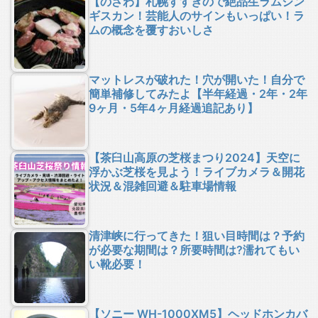
【のざわ】札幌すすきので絶品生ラムジン
ギスカン！芸能人のサインもいっぱい！ラ
ムの概念を覆すおいしさ
マットレスが破れた！穴が開いた！自分で
簡単補修してみたよ【半年経過・2年・2年
9ヶ月・5年4ヶ月経過追記あり】
【茶臼山高原の芝桜まつり2024】天空に
浮かぶ芝桜を見よう！ライブカメラ＆開花
状況＆混雑回避＆駐車場情報
清津峡に行ってきた！狙い目時間は？予約
が必要な期間は？所要時間は?濡れてもい
い靴必要！
【ソニー WH-1000XM5】ヘッドホンカバ