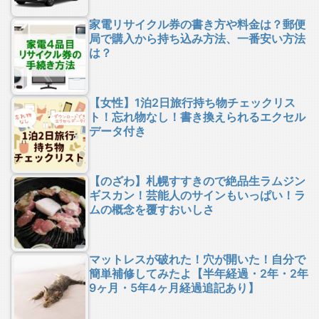
家電リサイクル券の書き方や料金は？郵便
局で購入から持ち込み方法、一番安い方法
は？
【女性】1泊2日旅行持ち物チェックリス
ト！忘れ物なし！書き換えられるエクセル
データ付き
【のざわ】札幌すすきので絶品生ラムジン
ギスカン！芸能人のサインもいっぱい！ラ
ムの概念を覆すおいしさ
マットレスが破れた！穴が開いた！自分で
簡単補修してみたよ【半年経過・2年・2年
9ヶ月・5年4ヶ月経過追記あり】