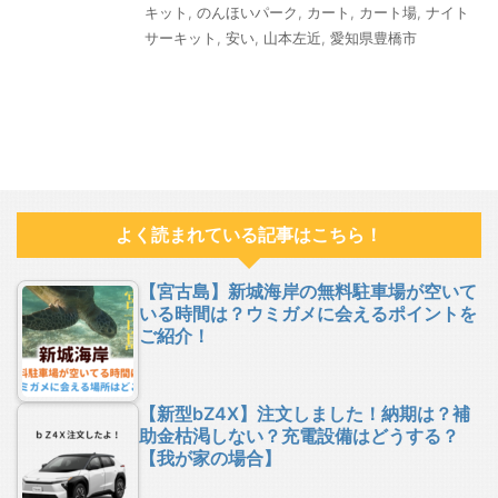
キット
,
のんほいパーク
,
カート
,
カート場
,
ナイト
サーキット
,
安い
,
山本左近
,
愛知県豊橋市
よく読まれている記事はこちら！
【宮古島】新城海岸の無料駐車場が空いて
いる時間は？ウミガメに会えるポイントを
ご紹介！
【新型bZ4X】注文しました！納期は？補
助金枯渇しない？充電設備はどうする？
【我が家の場合】