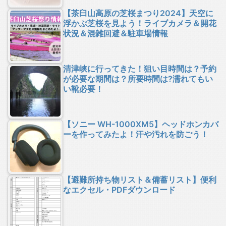
【茶臼山高原の芝桜まつり2024】天空に
浮かぶ芝桜を見よう！ライブカメラ＆開花
状況＆混雑回避＆駐車場情報
清津峡に行ってきた！狙い目時間は？予約
が必要な期間は？所要時間は?濡れてもい
い靴必要！
【ソニー WH-1000XM5】ヘッドホンカバ
ーを作ってみたよ！汗や汚れを防ごう！
【避難所持ち物リスト＆備蓄リスト】便利
なエクセル・PDFダウンロード