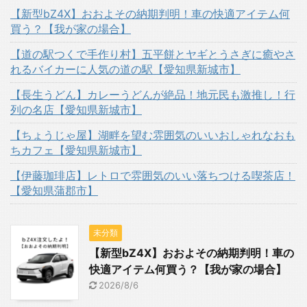
【新型bZ4X】おおよその納期判明！車の快適アイテム何
買う？【我が家の場合】
【道の駅つくで手作り村】五平餅とヤギとうさぎに癒やさ
れるバイカーに人気の道の駅【愛知県新城市】
【長生うどん】カレーうどんが絶品！地元民も激推し！行
列の名店【愛知県新城市】
【ちょうじゃ屋】湖畔を望む雰囲気のいいおしゃれなおも
ちカフェ【愛知県新城市】
【伊藤珈琲店】レトロで雰囲気のいい落ちつける喫茶店！
【愛知県蒲郡市】
未分類
【新型bZ4X】おおよその納期判明！車の
快適アイテム何買う？【我が家の場合】
2026/8/6