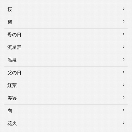
桜
梅
母の日
流星群
温泉
父の日
紅葉
美容
肉
花火