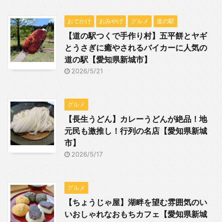
おでかけ
おみやげ
グルメ
道の駅
【道の駅つくで手作り村】五平餅とヤギ
とうさぎに癒やされるバイカーに人気の
道の駅【愛知県新城市】
2026/5/21
グルメ
【長生うどん】カレーうどんが絶品！地
元民も激推し！行列の名店【愛知県新城
市】
2026/5/17
グルメ
【ちょうじゃ屋】湖畔を望む雰囲気のい
いおしゃれなおもちカフェ【愛知県新城