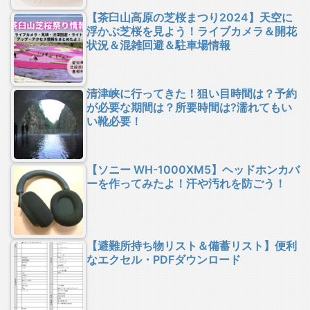
【茶臼山高原の芝桜まつり2024】天空に
浮かぶ芝桜を見よう！ライブカメラ＆開花
状況＆混雑回避＆駐車場情報
清津峡に行ってきた！狙い目時間は？予約
が必要な期間は？所要時間は?濡れてもい
い靴必要！
【ソニー WH-1000XM5】ヘッドホンカバ
ーを作ってみたよ！汗や汚れを防ごう！
【避難所持ち物リスト＆備蓄リスト】便利
なエクセル・PDFダウンロード