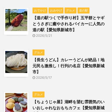
おでかけ
おみやげ
グルメ
道の駅
【道の駅つくで手作り村】五平餅とヤギ
とうさぎに癒やされるバイカーに人気の
道の駅【愛知県新城市】
2026/5/21
グルメ
【長生うどん】カレーうどんが絶品！地
元民も激推し！行列の名店【愛知県新城
市】
2026/5/17
グルメ
【ちょうじゃ屋】湖畔を望む雰囲気のい
いおしゃれなおもちカフェ【愛知県新城