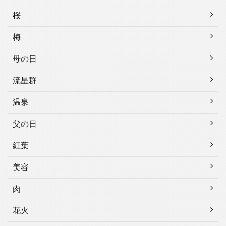
桜
梅
母の日
流星群
温泉
父の日
紅葉
美容
肉
花火