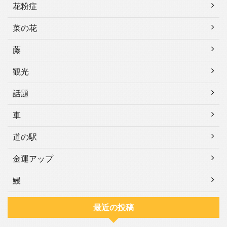
花粉症
菜の花
藤
観光
話題
車
道の駅
金運アップ
鰻
最近の投稿