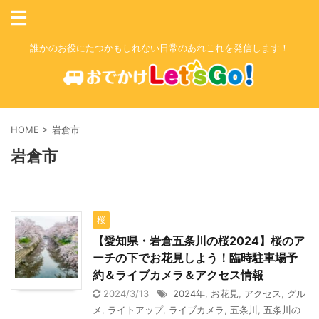
誰かのお役にたつかもしれない日常のあれこれを発信します！
HOME
>
岩倉市
岩倉市
桜
【愛知県・岩倉五条川の桜2024】桜のア
ーチの下でお花見しよう！臨時駐車場予
約＆ライブカメラ＆アクセス情報
2024/3/13
2024年
,
お花見
,
アクセス
,
グル
メ
,
ライトアップ
,
ライブカメラ
,
五条川
,
五条川の