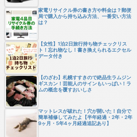
家電リサイクル券の書き方や料金は？郵便
局で購入から持ち込み方法、一番安い方法
は？
【女性】1泊2日旅行持ち物チェックリス
ト！忘れ物なし！書き換えられるエクセル
データ付き
【のざわ】札幌すすきので絶品生ラムジン
ギスカン！芸能人のサインもいっぱい！ラ
ムの概念を覆すおいしさ
マットレスが破れた！穴が開いた！自分で
簡単補修してみたよ【半年経過・2年・2年
9ヶ月・5年4ヶ月経過追記あり】