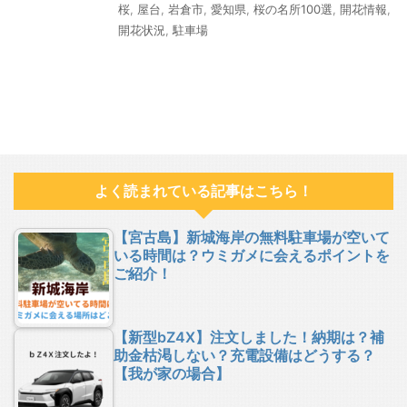
桜
,
屋台
,
岩倉市
,
愛知県
,
桜の名所100選
,
開花情報
,
開花状況
,
駐車場
よく読まれている記事はこちら！
【宮古島】新城海岸の無料駐車場が空いて
いる時間は？ウミガメに会えるポイントを
ご紹介！
【新型bZ4X】注文しました！納期は？補
助金枯渇しない？充電設備はどうする？
【我が家の場合】