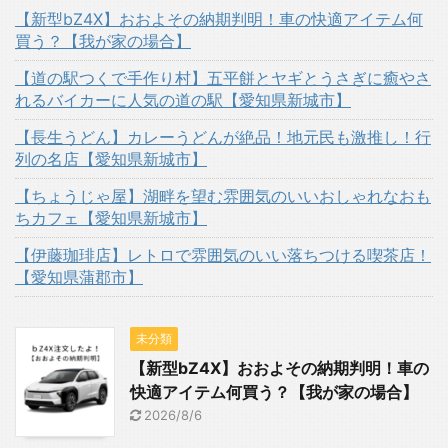
【新型bZ4X】おおよその納期判明！車の快適アイテム何
買う？【我が家の場合】
【道の駅つくで手作り村】五平餅とヤギとうさぎに癒やさ
れるバイカーに人気の道の駅【愛知県新城市】
【長生うどん】カレーうどんが絶品！地元民も激推し！行
列の名店【愛知県新城市】
【ちょうじゃ屋】湖畔を望む雰囲気のいいおしゃれなおも
ちカフェ【愛知県新城市】
【伊藤珈琲店】レトロで雰囲気のいい落ちつける喫茶店！
【愛知県蒲郡市】
未分類
【新型bZ4X】おおよその納期判明！車の
快適アイテム何買う？【我が家の場合】
2026/8/6