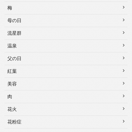
梅
母の日
流星群
温泉
父の日
紅葉
美容
肉
花火
花粉症