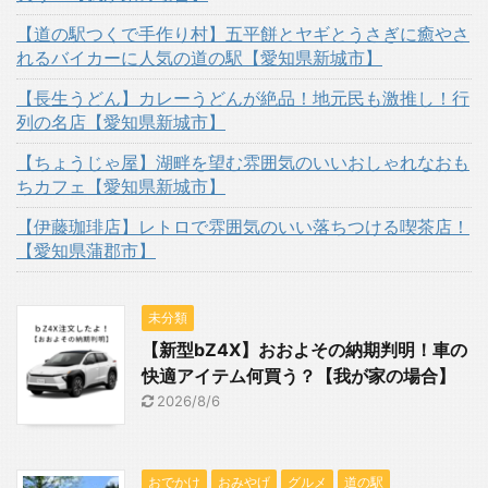
【道の駅つくで手作り村】五平餅とヤギとうさぎに癒やさ
れるバイカーに人気の道の駅【愛知県新城市】
【長生うどん】カレーうどんが絶品！地元民も激推し！行
列の名店【愛知県新城市】
【ちょうじゃ屋】湖畔を望む雰囲気のいいおしゃれなおも
ちカフェ【愛知県新城市】
【伊藤珈琲店】レトロで雰囲気のいい落ちつける喫茶店！
【愛知県蒲郡市】
未分類
【新型bZ4X】おおよその納期判明！車の
快適アイテム何買う？【我が家の場合】
2026/8/6
おでかけ
おみやげ
グルメ
道の駅