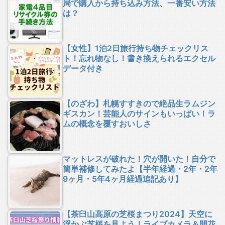
局で購入から持ち込み方法、一番安い方法
は？
【女性】1泊2日旅行持ち物チェックリス
ト！忘れ物なし！書き換えられるエクセル
データ付き
【のざわ】札幌すすきので絶品生ラムジン
ギスカン！芸能人のサインもいっぱい！ラ
ムの概念を覆すおいしさ
マットレスが破れた！穴が開いた！自分で
簡単補修してみたよ【半年経過・2年・2年
9ヶ月・5年4ヶ月経過追記あり】
【茶臼山高原の芝桜まつり2024】天空に
浮かぶ芝桜を見よう！ライブカメラ＆開花