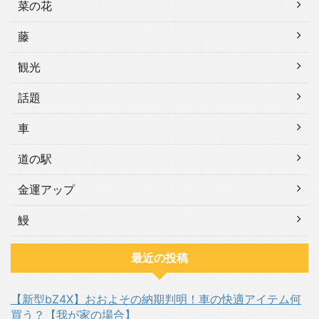
菜の花
藤
観光
話題
車
道の駅
金運アップ
鰻
最近の投稿
【新型bZ4X】おおよその納期判明！車の快適アイテム何
買う？【我が家の場合】