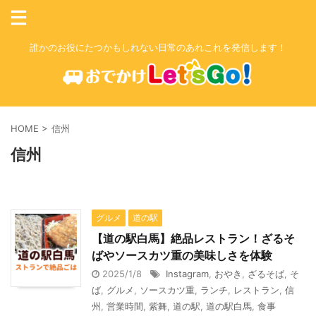
誰かのお役にたつかもしれない日常のあれこれを発信します！
HOME
>
信州
信州
グルメ
道の駅
【道の駅白馬】絶品レストラン！ざるそ
ばやソースカツ重の美味しさを体験
2025/1/8
Instagram
,
おやき
,
ざるそば
,
そ
ば
,
グルメ
,
ソースカツ重
,
ランチ
,
レストラン
,
信
州
,
営業時間
,
紫舞
,
道の駅
,
道の駅白馬
,
食事