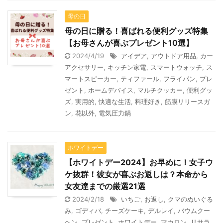
母の日
母の日に贈る！喜ばれる便利グッズ特集
【お母さんが喜ぶプレゼント10選】
2024/4/19
アイデア
,
アウトドア用品
,
カー
アクセサリー
,
キッチン家電
,
スマートウォッチ
,
ス
マートスピーカー
,
ティファール
,
フライパン
,
プレ
ゼント
,
ホームデバイス
,
マルチクッカー
,
便利グッ
ズ
,
実用的
,
快適な生活
,
料理好き
,
筋膜リリースガ
ン
,
花以外
,
電気圧力鍋
ホワイトデー
【ホワイトデー2024】お早めに！女子ウ
ケ抜群！彼女が喜ぶお返しは？本命から
女友達までの厳選21選
2024/2/18
いちご
,
お返し
,
クマのぬいぐる
み
,
ゴディバ
,
チーズケーキ
,
デルレイ
,
バウムクー
ヘン
,
プレゼント
,
ホワイトデー
,
マカロン
,
リサラ