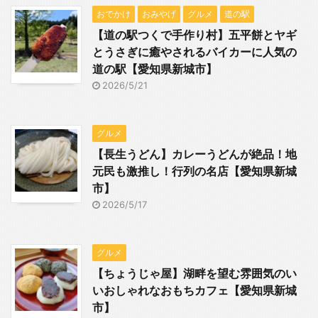
おでかけ
おみやげ
グルメ
道の駅
【道の駅つくで手作り村】五平餅とヤギ
とうさぎに癒やされるバイカーに人気の
道の駅【愛知県新城市】
2026/5/21
グルメ
【長生うどん】カレーうどんが絶品！地
元民も激推し！行列の名店【愛知県新城
市】
2026/5/17
グルメ
【ちょうじゃ屋】湖畔を望む雰囲気のい
いおしゃれなおもちカフェ【愛知県新城
市】