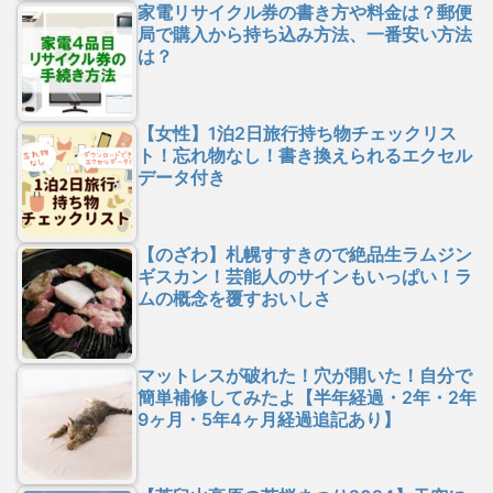
家電リサイクル券の書き方や料金は？郵便
局で購入から持ち込み方法、一番安い方法
は？
【女性】1泊2日旅行持ち物チェックリス
ト！忘れ物なし！書き換えられるエクセル
データ付き
【のざわ】札幌すすきので絶品生ラムジン
ギスカン！芸能人のサインもいっぱい！ラ
ムの概念を覆すおいしさ
マットレスが破れた！穴が開いた！自分で
簡単補修してみたよ【半年経過・2年・2年
9ヶ月・5年4ヶ月経過追記あり】