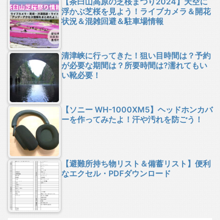
【茶臼山高原の芝桜まつり2024】天空に
浮かぶ芝桜を見よう！ライブカメラ＆開花
状況＆混雑回避＆駐車場情報
清津峡に行ってきた！狙い目時間は？予約
が必要な期間は？所要時間は?濡れてもい
い靴必要！
【ソニー WH-1000XM5】ヘッドホンカバ
ーを作ってみたよ！汗や汚れを防ごう！
【避難所持ち物リスト＆備蓄リスト】便利
なエクセル・PDFダウンロード