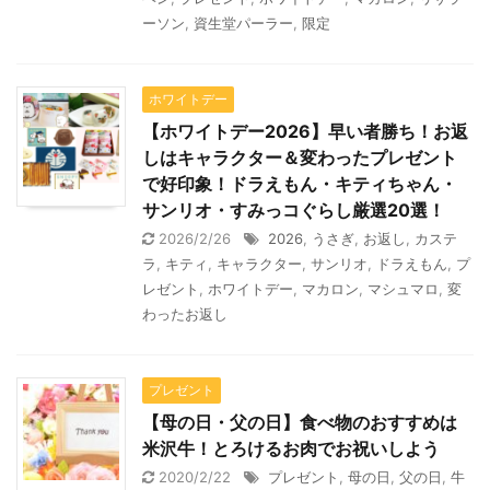
ーソン
,
資生堂パーラー
,
限定
ホワイトデー
【ホワイトデー2026】早い者勝ち！お返
しはキャラクター＆変わったプレゼント
で好印象！ドラえもん・キティちゃん・
サンリオ・すみっコぐらし厳選20選！
2026/2/26
2026
,
うさぎ
,
お返し
,
カステ
ラ
,
キティ
,
キャラクター
,
サンリオ
,
ドラえもん
,
プ
レゼント
,
ホワイトデー
,
マカロン
,
マシュマロ
,
変
わったお返し
プレゼント
【母の日・父の日】食べ物のおすすめは
米沢牛！とろけるお肉でお祝いしよう
2020/2/22
プレゼント
,
母の日
,
父の日
,
牛