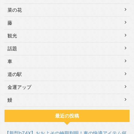
菜の花
藤
観光
話題
車
道の駅
金運アップ
鰻
最近の投稿
【新型bZ4X】おおよその納期判明！車の快適アイテム何