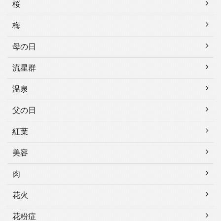
桜
梅
母の日
流星群
温泉
父の日
紅葉
美容
肉
花火
花粉症