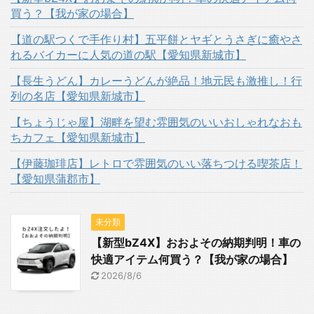
買う？【我が家の場合】
【道の駅つくで手作り村】五平餅とヤギとうさぎに癒やさ
れるバイカーに人気の道の駅【愛知県新城市】
【長生うどん】カレーうどんが絶品！地元民も激推し！行
列の名店【愛知県新城市】
【ちょうじゃ屋】湖畔を望む雰囲気のいいおしゃれなおも
ちカフェ【愛知県新城市】
【伊藤珈琲店】レトロで雰囲気のいい落ちつける喫茶店！
【愛知県蒲郡市】
未分類
【新型bZ4X】おおよその納期判明！車の
快適アイテム何買う？【我が家の場合】
2026/8/6