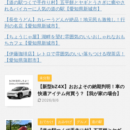
【道の駅つくで手作り村】五平餅とヤギとうさぎに癒やさ
れるバイカーに人気の道の駅【愛知県新城市】
【長生うどん】カレーうどんが絶品！地元民も激推し！行
列の名店【愛知県新城市】
【ちょうじゃ屋】湖畔を望む雰囲気のいいおしゃれなおも
ちカフェ【愛知県新城市】
【伊藤珈琲店】レトロで雰囲気のいい落ちつける喫茶店！
【愛知県蒲郡市】
未分類
【新型bZ4X】おおよその納期判明！車の
快適アイテム何買う？【我が家の場合】
2026/8/6
おでかけ
おみやげ
グルメ
道の駅