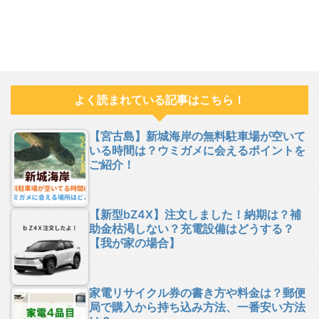
よく読まれている記事はこちら！
【宮古島】新城海岸の無料駐車場が空いて
いる時間は？ウミガメに会えるポイントを
ご紹介！
【新型bZ4X】注文しました！納期は？補
助金枯渇しない？充電設備はどうする？
【我が家の場合】
家電リサイクル券の書き方や料金は？郵便
局で購入から持ち込み方法、一番安い方法