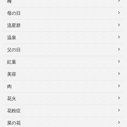
梅
母の日
流星群
温泉
父の日
紅葉
美容
肉
花火
花粉症
菜の花