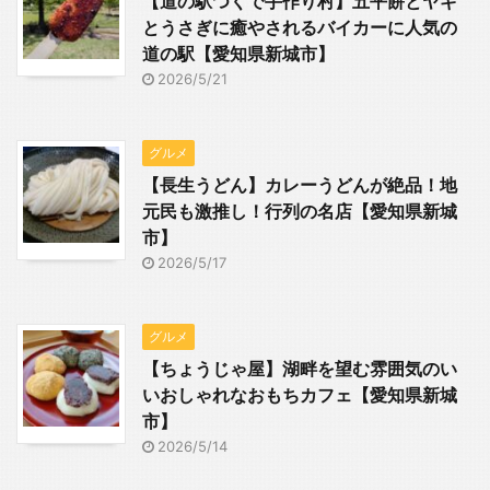
【道の駅つくで手作り村】五平餅とヤギ
とうさぎに癒やされるバイカーに人気の
道の駅【愛知県新城市】
2026/5/21
グルメ
【長生うどん】カレーうどんが絶品！地
元民も激推し！行列の名店【愛知県新城
市】
2026/5/17
グルメ
【ちょうじゃ屋】湖畔を望む雰囲気のい
いおしゃれなおもちカフェ【愛知県新城
市】
2026/5/14