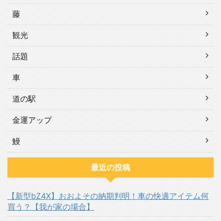
藤
観光
話題
車
道の駅
金運アップ
鰻
最近の投稿
【新型bZ4X】おおよその納期判明！車の快適アイテム何
買う？【我が家の場合】