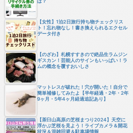
は？
【女性】1泊2日旅行持ち物チェックリス
ト！忘れ物なし！書き換えられるエクセル
データ付き
【のざわ】札幌すすきので絶品生ラムジン
ギスカン！芸能人のサインもいっぱい！ラ
ムの概念を覆すおいしさ
マットレスが破れた！穴が開いた！自分で
簡単補修してみたよ【半年経過・2年・2年
9ヶ月・5年4ヶ月経過追記あり】
【茶臼山高原の芝桜まつり2024】天空に
浮かぶ芝桜を見よう！ライブカメラ＆開花
状況＆混雑回避＆駐車場情報