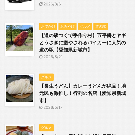
2026/8/6
おでかけ
おみやげ
グルメ
道の駅
【道の駅つくで手作り村】五平餅とヤギ
とうさぎに癒やされるバイカーに人気の
道の駅【愛知県新城市】
2026/5/21
グルメ
【長生うどん】カレーうどんが絶品！地
元民も激推し！行列の名店【愛知県新城
市】
2026/5/17
グルメ