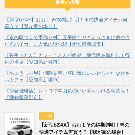
最近の投稿
【新型bZ4X】おおよその納期判明！車の快適アイテム何
買う？【我が家の場合】
【道の駅つくで手作り村】五平餅とヤギとうさぎに癒やさ
れるバイカーに人気の道の駅【愛知県新城市】
【長生うどん】カレーうどんが絶品！地元民も激推し！行
列の名店【愛知県新城市】
【ちょうじゃ屋】湖畔を望む雰囲気のいいおしゃれなおも
ちカフェ【愛知県新城市】
【伊藤珈琲店】レトロで雰囲気のいい落ちつける喫茶店！
【愛知県蒲郡市】
未分類
【新型bZ4X】おおよその納期判明！車の
快適アイテム何買う？【我が家の場合】