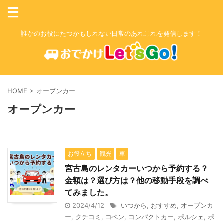
誰かのお役にたつかもしれない日常のあれこれを発信します！
HOME
>
オープンカー
オープンカー
お役立ち
観光
車
宮古島のレンタカーいつから予約する？
金額は？選び方は？他の移動手段を調べ
てみました。
2024/4/12
いつから
,
おすすめ
,
オープンカ
ー
,
クチコミ
,
コペン
,
コンパクトカー
,
ポルシェ
,
ポ