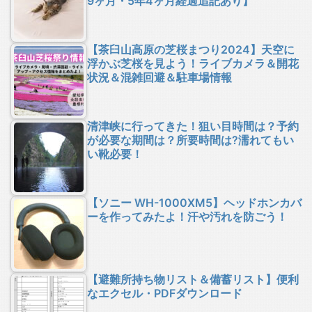
9ヶ月・5年4ヶ月経過追記あり】
【茶臼山高原の芝桜まつり2024】天空に
浮かぶ芝桜を見よう！ライブカメラ＆開花
状況＆混雑回避＆駐車場情報
清津峡に行ってきた！狙い目時間は？予約
が必要な期間は？所要時間は?濡れてもい
い靴必要！
【ソニー WH-1000XM5】ヘッドホンカバ
ーを作ってみたよ！汗や汚れを防ごう！
【避難所持ち物リスト＆備蓄リスト】便利
なエクセル・PDFダウンロード