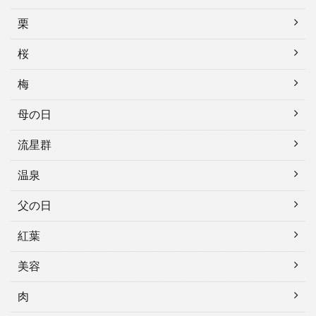
栗
桜
梅
母の日
流星群
温泉
父の日
紅葉
美容
肉