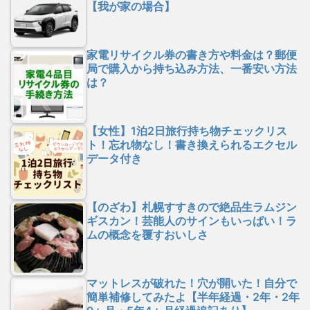
【我が家の場合】
家電リサイクル券の書き方や料金は？郵便
局で購入から持ち込み方法、一番安い方法
は？
【女性】1泊2日旅行持ち物チェックリス
ト！忘れ物なし！書き換えられるエクセル
データ付き
【のざわ】札幌すすきので絶品生ラムジン
ギスカン！芸能人のサインもいっぱい！ラ
ムの概念を覆すおいしさ
マットレスが破れた！穴が開いた！自分で
簡単補修してみたよ【半年経過・2年・2年