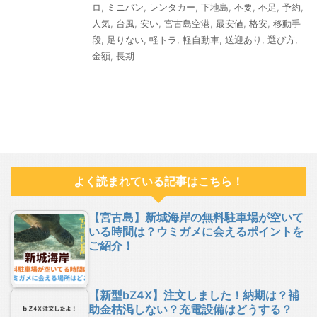
ロ
,
ミニバン
,
レンタカー
,
下地島
,
不要
,
不足
,
予約
,
人気
,
台風
,
安い
,
宮古島空港
,
最安値
,
格安
,
移動手
段
,
足りない
,
軽トラ
,
軽自動車
,
送迎あり
,
選び方
,
金額
,
長期
よく読まれている記事はこちら！
【宮古島】新城海岸の無料駐車場が空いて
いる時間は？ウミガメに会えるポイントを
ご紹介！
【新型bZ4X】注文しました！納期は？補
助金枯渇しない？充電設備はどうする？