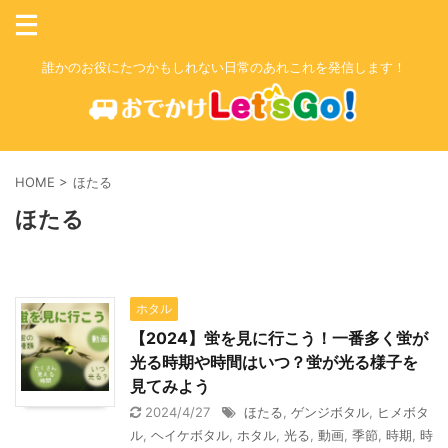
誰かのお役にたつかもしれない日常のあれこれを発信します！
HOME
>
ほたる
ほたる
ホタル
【2024】蛍を見に行こう！一番多く蛍が
光る時期や時間はいつ？蛍が光る様子を
見てみよう
2024/4/27
ほたる
,
ゲンジボタル
,
ヒメボタ
ル
,
ヘイケボタル
,
ホタル
,
光る
,
動画
,
季節
,
時期
,
時