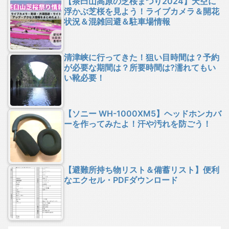
【茶臼山高原の芝桜まつり2024】天空に
浮かぶ芝桜を見よう！ライブカメラ＆開花
状況＆混雑回避＆駐車場情報
清津峡に行ってきた！狙い目時間は？予約
が必要な期間は？所要時間は?濡れてもい
い靴必要！
【ソニー WH-1000XM5】ヘッドホンカバ
ーを作ってみたよ！汗や汚れを防ごう！
【避難所持ち物リスト＆備蓄リスト】便利
なエクセル・PDFダウンロード