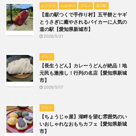
おでかけ
おみやげ
グルメ
道の駅
【道の駅つくで手作り村】五平餅とヤギ
とうさぎに癒やされるバイカーに人気の
道の駅【愛知県新城市】
2026/5/21
グルメ
【長生うどん】カレーうどんが絶品！地
元民も激推し！行列の名店【愛知県新城
市】
2026/5/17
グルメ
【ちょうじゃ屋】湖畔を望む雰囲気のい
いおしゃれなおもちカフェ【愛知県新城
市】