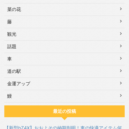
菜の花
藤
観光
話題
車
道の駅
金運アップ
鰻
最近の投稿
【新型bZ4X】おおよその納期判明！車の快適アイテム何