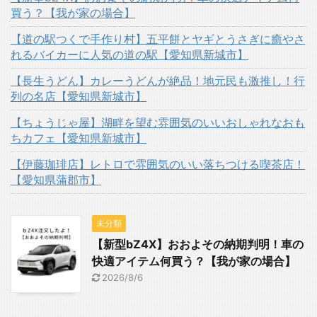
買う？【我が家の場合】
【道の駅つくで手作り村】五平餅とヤギとうさぎに癒やさ
れるバイカーに人気の道の駅【愛知県新城市】
【長生うどん】カレーうどんが絶品！地元民も激推し！行
列の名店【愛知県新城市】
【ちょうじゃ屋】湖畔を望む雰囲気のいいおしゃれなおも
ちカフェ【愛知県新城市】
【伊藤珈琲店】レトロで雰囲気のいい落ちつける喫茶店！
【愛知県蒲郡市】
未分類
【新型bZ4X】おおよその納期判明！車の
快適アイテム何買う？【我が家の場合】
2026/8/6