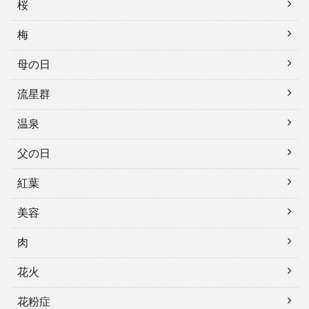
桜
梅
母の日
流星群
温泉
父の日
紅葉
美容
肉
花火
花粉症