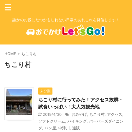
誰かのお役にたつかもしれない日常のあれこれを発信します！
HOME
>
ちこり村
ちこり村
未分類
ちこり村に行ってみた！アクセス抜群・
試食いっぱい！大人気観光地
2019/4/30
おみやげ
,
ちこり村
,
アクセス
,
ソフトクリーム
,
バイキング
,
バーバーズダイニン
グ
,
パン屋
,
中津川
,
通販