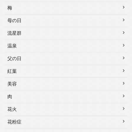
梅
母の日
流星群
温泉
父の日
紅葉
美容
肉
花火
花粉症