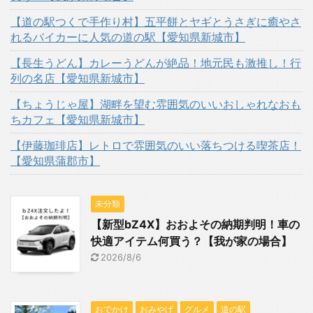
【道の駅つくで手作り村】五平餅とヤギとうさぎに癒やさ
れるバイカーに人気の道の駅【愛知県新城市】
【長生うどん】カレーうどんが絶品！地元民も激推し！行
列の名店【愛知県新城市】
【ちょうじゃ屋】湖畔を望む雰囲気のいいおしゃれなおも
ちカフェ【愛知県新城市】
【伊藤珈琲店】レトロで雰囲気のいい落ちつける喫茶店！
【愛知県蒲郡市】
未分類
【新型bZ4X】おおよその納期判明！車の
快適アイテム何買う？【我が家の場合】
2026/8/6
おでかけ
おみやげ
グルメ
道の駅