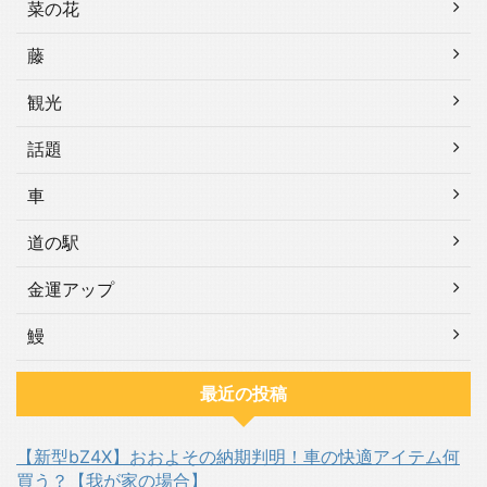
菜の花
藤
観光
話題
車
道の駅
金運アップ
鰻
最近の投稿
【新型bZ4X】おおよその納期判明！車の快適アイテム何
買う？【我が家の場合】