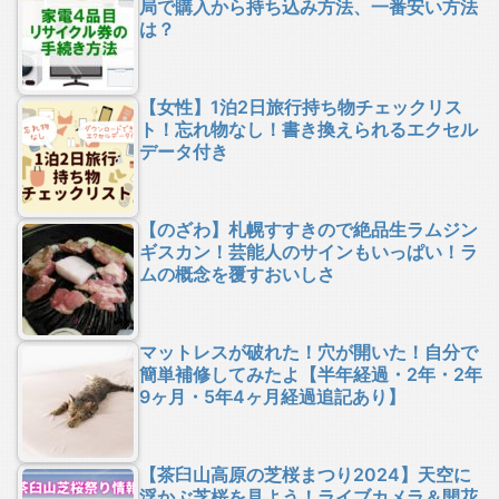
局で購入から持ち込み方法、一番安い方法
は？
【女性】1泊2日旅行持ち物チェックリス
ト！忘れ物なし！書き換えられるエクセル
データ付き
【のざわ】札幌すすきので絶品生ラムジン
ギスカン！芸能人のサインもいっぱい！ラ
ムの概念を覆すおいしさ
マットレスが破れた！穴が開いた！自分で
簡単補修してみたよ【半年経過・2年・2年
9ヶ月・5年4ヶ月経過追記あり】
【茶臼山高原の芝桜まつり2024】天空に
浮かぶ芝桜を見よう！ライブカメラ＆開花