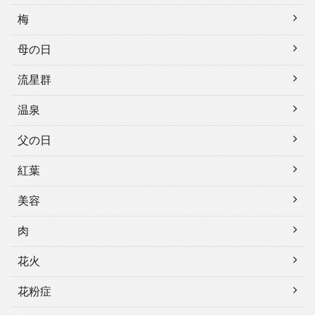
梅
母の日
流星群
温泉
父の日
紅葉
美容
肉
花火
花粉症