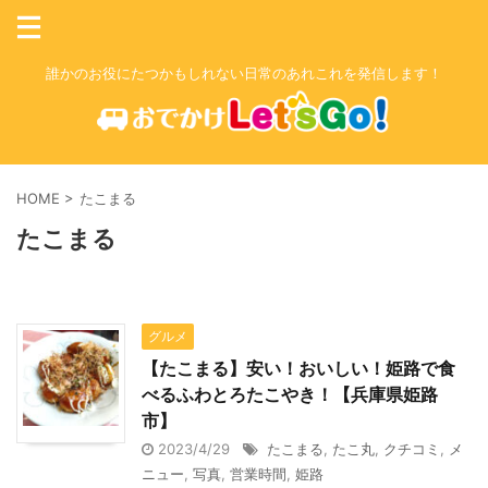
誰かのお役にたつかもしれない日常のあれこれを発信します！
HOME
>
たこまる
たこまる
グルメ
【たこまる】安い！おいしい！姫路で食
べるふわとろたこやき！【兵庫県姫路
市】
2023/4/29
たこまる
,
たこ丸
,
クチコミ
,
メ
ニュー
,
写真
,
営業時間
,
姫路