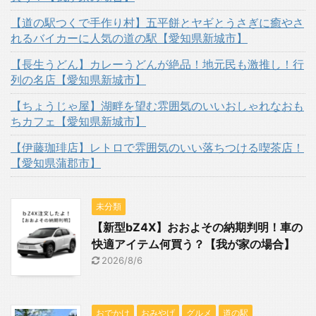
【道の駅つくで手作り村】五平餅とヤギとうさぎに癒やさ
れるバイカーに人気の道の駅【愛知県新城市】
【長生うどん】カレーうどんが絶品！地元民も激推し！行
列の名店【愛知県新城市】
【ちょうじゃ屋】湖畔を望む雰囲気のいいおしゃれなおも
ちカフェ【愛知県新城市】
【伊藤珈琲店】レトロで雰囲気のいい落ちつける喫茶店！
【愛知県蒲郡市】
未分類
【新型bZ4X】おおよその納期判明！車の
快適アイテム何買う？【我が家の場合】
2026/8/6
おでかけ
おみやげ
グルメ
道の駅