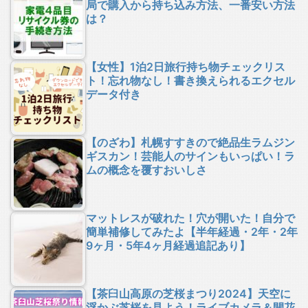
局で購入から持ち込み方法、一番安い方法
は？
【女性】1泊2日旅行持ち物チェックリス
ト！忘れ物なし！書き換えられるエクセル
データ付き
【のざわ】札幌すすきので絶品生ラムジン
ギスカン！芸能人のサインもいっぱい！ラ
ムの概念を覆すおいしさ
マットレスが破れた！穴が開いた！自分で
簡単補修してみたよ【半年経過・2年・2年
9ヶ月・5年4ヶ月経過追記あり】
【茶臼山高原の芝桜まつり2024】天空に
浮かぶ芝桜を見よう！ライブカメラ＆開花