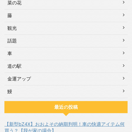
菜の花
藤
観光
話題
車
道の駅
金運アップ
鰻
最近の投稿
【新型bZ4X】おおよその納期判明！車の快適アイテム何
買う？【我が家の場合】